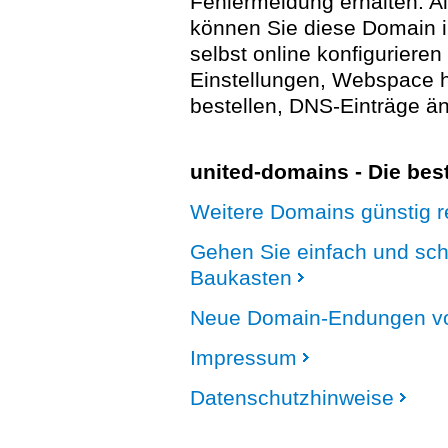
Fehlermeldung erhalten. A
können Sie diese Domain 
selbst online konfigurieren
Einstellungen, Webspace
bestellen, DNS-Einträge än
united-domains - Die be
Weitere Domains günstig re
Gehen Sie einfach und sc
Baukasten
Neue Domain-Endungen vo
Impressum
Datenschutzhinweise